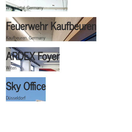
Wuppertal, Germany
Feuerwehr Kaufbeuren
Kaufbeuren, Germany
ARDEX Foyer
Witen
Sky Office
Düsseldorf