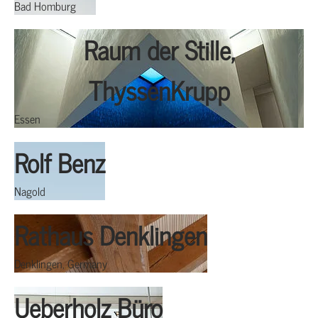
Bad Homburg
Raum der Stille,
ThyssenKrupp
Essen
Rolf Benz
Nagold
Rathaus Denklingen
Denklingen, Germany
Ueberholz Büro