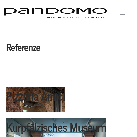
Referenze
Pizzeria Amici
Landau
Kurpfälzisches Museum